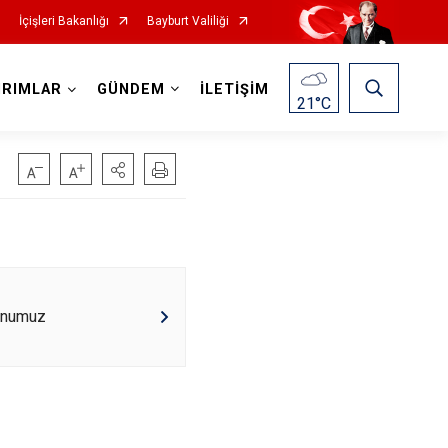
İçişleri Bakanlığı
Bayburt Valiliği
IRIMLAR
GÜNDEM
İLETİŞİM
21
°C
onumuz