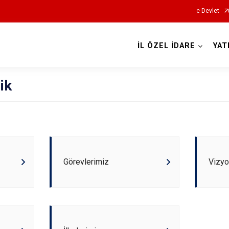
e-Devlet
İL ÖZEL İDARE
YAT
ik
Görevlerimiz
Vizy