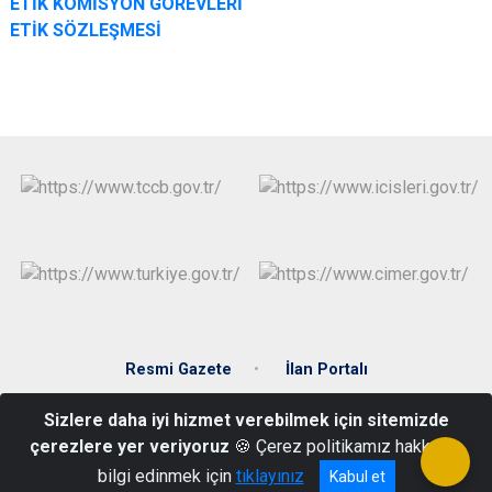
ETİK KOMİSYON GÖREVLERİ
ETİK SÖZLEŞMESİ
Resmi Gazete
İlan Portalı
Sizlere daha iyi hizmet verebilmek için sitemizde
Gençosman Mahallesi Turgut Özal Bulvarı No: 113 Kat 3 BAYBURT
çerezlere yer veriyoruz
🍪 Çerez politikamız hakkında
0458 211 72 84 / 211 75 36
bilgi edinmek için
tıklayınız
Kabul et