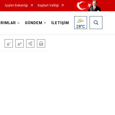
İçişleri Bakanlığı
Bayburt Valiliği
IRIMLAR
GÜNDEM
İLETİŞİM
28
°C