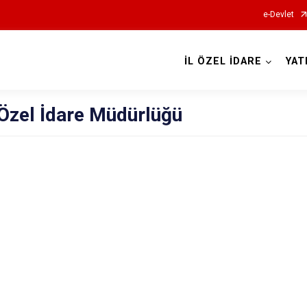
e-Devlet
İL ÖZEL İDARE
YAT
 Özel İdare Müdürlüğü